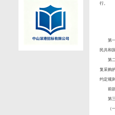
行。
第一
民共和
第二
复采购
约定规
前款所
第三
（一）