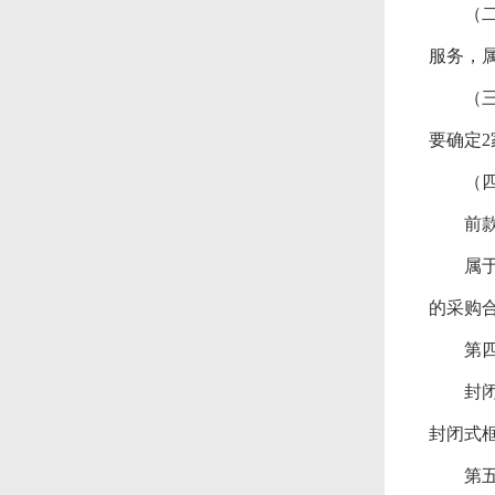
（二）
服务，
（三）
要确定
（四）
前款所
属于本
的采购
第四
封闭式
封闭式
第五