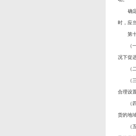
确定框
时，应
第十
（一）
况下促
（二）
（三）
合理设
（四）
货的地
（五）