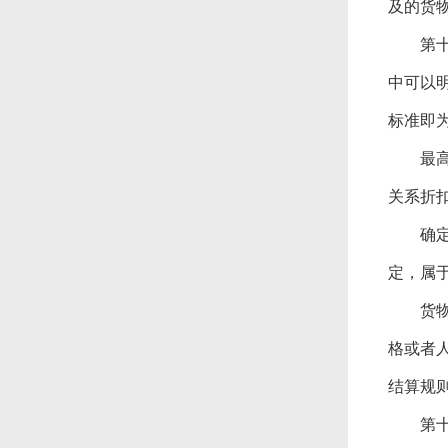
及的货
第十
中可以
标准即
最高限
关系折
确定最
定，属
货物项
格或者
结算规
第十