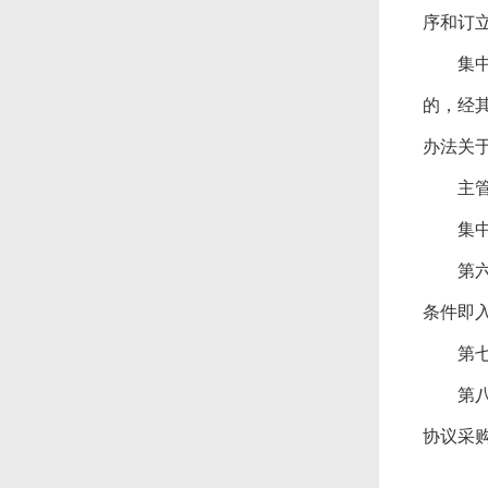
序和订
集中采
的，经
办法关
主管预
集中采
第六
条件即
第七
第八
协议采