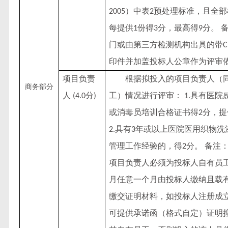
）中表
预处理标准，且全部
2005
2
每提供
份得
分，最高得
分。 
1
3
9
门或由第三方检测机构出具的带
印件并加盖投标人公章作为评审
项目负责
根据拟投入的项目负责人（
商务部分
人
分
工）情况进行评审：
具有医院
(4.0
)
1.
或消毒员培训合格证书得
分，提
2
具有
年或以上医院医用织物洗
2.
3
管理工作经验的，得
分。 备注
2
项目负责人必须为投标人自有员
月任意一个月由投标人缴纳且载
缴交证明材料，如投标人注册成
可提供承诺函（格式自定）证明