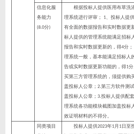
信息化服
根据投标人提供医用布草洗
务能力
理系统进行评审；
、投标人提
1
分
有全面的数据报告和实时数据更
(8.0
)
标人提供的管理系统能满足招标
报告和实时数据更新的，得
分；
4
理系统一般，基本能满足招标人
告或实时数据更新功能的，得
分
1
买第三方管理系统的，须提供购
盖投标人公章；
第三方软件测
2.
盖投标人公章；
投标人提供配
3.
理系统各功能模块截图加盖投标
效证明材料的不得分。
同类项目
投标人提供
年
月
日至
2023
1
1