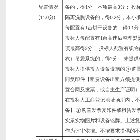
配置情况
备的，得
分，本项最高
分； 投
1
3
分
隔离洗脱设备的，得
分，本小
(11.0
)
0.2
每配置有
台烘干设备的，得
分
1
0.1
投标人每配置有
台高速后整理熨
1
项最高得
分； 投标人配置有织
3
衣）吊袋系统的，得
分； 未提供
2
投标人提供投入设备设施的
购
①
同复印件【租赁设备出租方须提供
置合同及发票，或自主生产证明）
在投标人工商登记地址场所内，不
备】
购置发票复印件或租赁发
②
实景实物图片和设备铭牌。上述复
作为评审依据。不按要求提供的不