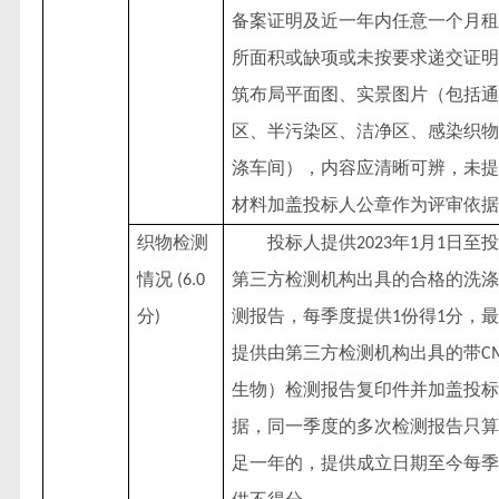
备案证明及近一年内任意一个月租
所面积或缺项或未按要求递交证明
筑布局平面图、实景图片（包括通
区、半污染区、洁净区、感染织物
涤车间），内容应清晰可辨，未提
材料加盖投标人公章作为评审依据
织物检测
投标人提供
年
月
日至投
2023
1
1
情况
第三方检测机构出具的合格的洗涤
(6.0
分
测报告，每季度提供
份得
分，最
)
1
1
提供由第三方检测机构出具的带
C
生物）检测报告复印件并加盖投标
据，同一季度的多次检测报告只算
足一年的，提供成立日期至今每季