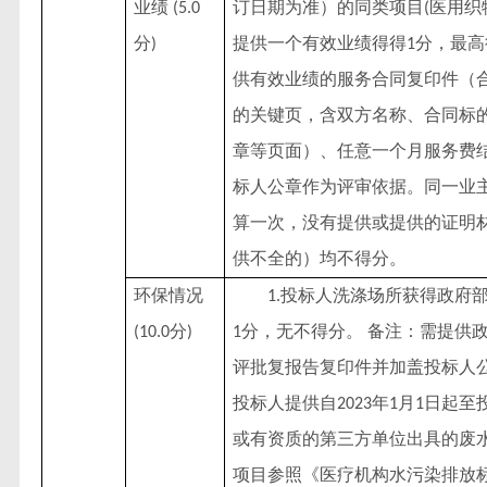
业绩
订日期为准）的同类项目
医用织
(5.0
(
分
提供一个有效业绩得得
分，最高
)
1
供有效业绩的服务合同复印件（
的关键页，含双方名称、合同标
章等页面）、任意一个月服务费
标人公章作为评审依据。同一业
算一次，没有提供或提供的证明
供不全的）均不得分。
环保情况
投标人洗涤场所获得政府
1.
分
分，无不得分。 备注：需提供
(10.0
)
1
评批复报告复印件并加盖投标人
投标人提供自
年
月
日起至
2023
1
1
或有资质的第三方单位出具的废
项目参照《医疗机构水污染排放