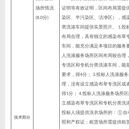
场所情况
证明等有效证明，区间布局需提
分
染区、半污染区、洁净区），感
(8.0
)
类洗涤车间提供实景照片。
投
1.
布局合理，具有独立的感染布草
车间，能充分满足本项目的服务
人洗涤服务场所区间布局较合理
专洗区和专机分类洗涤车间，能
要求，得
分；
投标人洗涤服务
4
3.
理，没有设立感染布草专洗区或
得
分；
投标人洗涤服务场所区
1
4.
立感染布草专洗区和专机分类洗
投标人须提供洗衣场所的：
自
①
技术部分
照和产权证；租赁场所需提供租