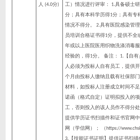
人
分
工）情况进行评审：
具备硕士研
(4.0
)
1.
分；具有本科学历得
分；具有专
1
情况不得分。
具有医院感染管理
2.
员培训合格证书得
分，提供不全
1
年或以上医院医用织物洗涤消毒服
经验的，得
分。 备注：
【自有
1
1.
人必须为投标人自有员工，提供开
个月由投标人缴纳且载有社保部门
材料，如投标人注册成立时间不足
诺函（格式自定）证明拟投入的项
工，否则投入的该人员作不得分处
提供学历证书扫描件和证书官网中
网（学信网）； （
https://www.chs
【技能证书证明】提供证书扫描
3.