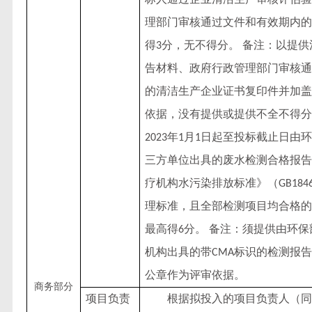
理部门审核通过文件和有效期内的
得
分，无不得分。 备注：以提
3
告材料、政府行政管理部门审核通
的清洁生产企业证书复印件并加盖
依据，没有提供或提供不全不得分
年
月
日起至投标截止日由环
2023
1
1
三方单位出具的废水检测合格报告
疗机构水污染排放标准》（
GB1846
理标准，且全部检测项目均合格的
最高得
分。 备注：须提供由环
6
机构出具的带
标识的检测报告
CMA
公章作为评审依据。
商务部分
项目负责
根据拟投入的项目负责人（同