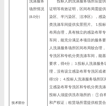
洗涤服务
投标人的洗涤服务场所应提供
场所情况
证明等有效证明，区间布局需提供
分
染区、半污染区、洁净区），感染
(8.0
)
类洗涤车间提供实景照片。
投标
1.
布局合理，具有独立的感染布草专
车间，能充分满足本项目的服务要
人洗涤服务场所区间布局较合理，
专洗区和专机分类洗涤车间，能基
要求，得
分；
投标人洗涤服务
4
3.
理，没有设立感染布草专洗区或者
得
分；
投标人洗涤服务场所区
1
4.
立感染布草专洗区和专机分类洗涤
投标人须提供洗衣场所的：
自
①
和产权证；租赁场所需提供租赁合
技术部分