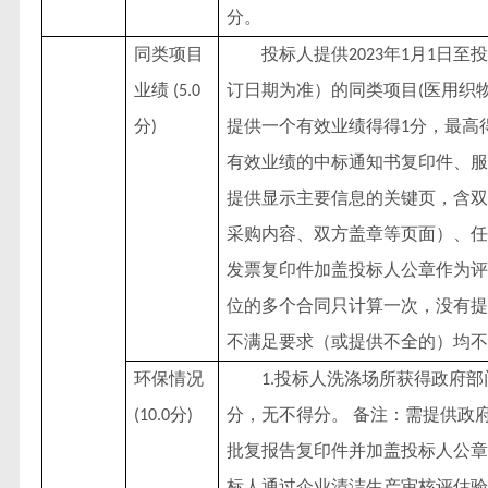
分。
同类项目
投标人提供
年
月
日至投
2023
1
1
业绩
订日期为准）的同类项目
医用织
(5.0
(
分
提供一个有效业绩得得
分，最高
)
1
有效业绩的中标通知书复印件、服
提供显示主要信息的关键页，含双
采购内容、双方盖章等页面）、任
发票复印件加盖投标人公章作为评
位的多个合同只计算一次，没有提
不满足要求（或提供不全的）均不
环保情况
投标人洗涤场所获得政府部
1.
分
分，无不得分。 备注：需提供政
(10.0
)
批复报告复印件并加盖投标人公章
标人通过企业清洁生产审核评估验