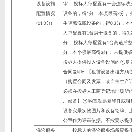
设备设施
审：
投标人每配置有一套连续洗
配置情况
设备的，得
分，本项最高
分；
1
3
分
生隔离洗脱设备的，得
分，本
(11.0
)
0.3
人每配置有
台烘干设备的，得
1
0.
分； 投标人每配置有
台高速后
1
分，本小项最高得
分； 未提供
3
投标人提供投入设备设施的
购
①
合同复印件【租赁设备出租方须
（购置合同及发票，或自主生产
必须在投标人工商登记地址场所
厂设备】
购置发票复印件或租
②
设备实景实物图片和设备铭牌。
公章作为评审依据。不按要求提
洗涤服务
投标人的洗涤服务场所应提