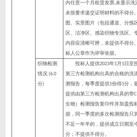
内任意一个月租赁发票
未显示洗
,
未按要求递交证明材料的不得分
图、实景图片（包括通道、分拣
区、洁净区、感染织物专洗区、
内容应清晰可辨，未提供不得分
标人公章作为评审依据。
织物检测
投标人提供
年
月
日至
2023
1
1
情况
第三方检测机构出具的合格的洗
(6.0
分
测报告，每季度提供
份得
分，
)
1
1
提供由第三方检测机构出具的带
生物）检测报告复印件并加盖投
据，同一季度的多次检测报告只
不足一年半的，提供成立日期至
分；不提供不得分。