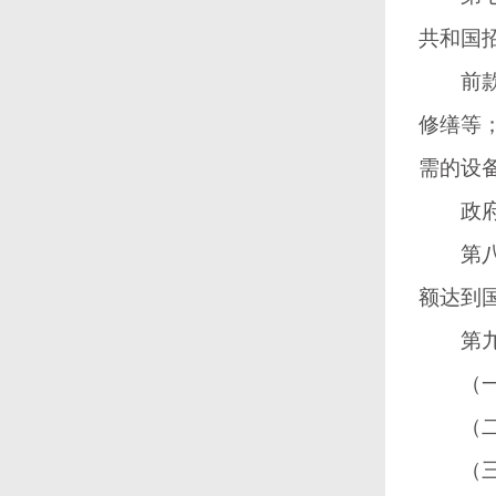
共和国
前款所
修缮等
需的设
政府采
第八条
额达到
第九条
（一）
（二）
（三）