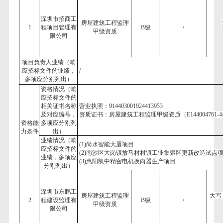
深圳市招商工
房屋建筑工程监理
1
程项目管理有
B级
/
甲级资质
限公司
项目负责人业绩（响
应招标文件的业绩，
/
多项应分别列出）
资格情况（响
应招标文件的
相关证书名称
营业执照：
914403001924413953
及对应编号，
资质证书：房屋建筑工程监理甲级资质（
E144004761-
资格能
多项应分别列
力条件
出）
业绩情况（响
(1)
尚水智能大厦项目
应招标文件的
(2)
南沙区大岗镇放马村村镇工业集聚区更新改造试点
业绩，多项应
(3)
惠阳凯中精密电机换向器生产项目
分别列出）
深圳市东鹏工
房屋建筑工程监理
大写
2
程建设监理有
B级
/
甲级资质
限公司