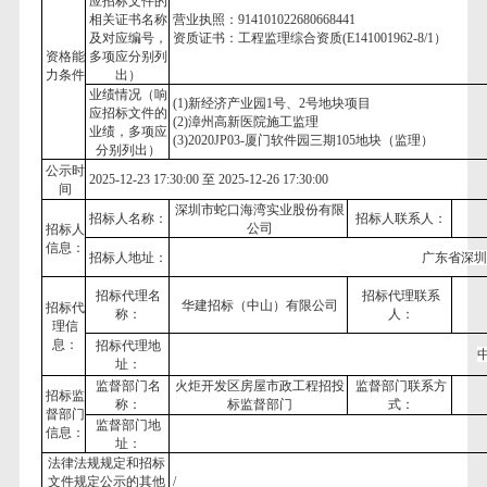
应招标文件的
相关证书名称
营业执照：
914101022680668441
及对应编号，
资质证书：工程监理综合资质
(E141001962-8/1）
资格能
多项应分别列
力条件
出）
业绩情况（响
(1)
新经济产业园
1号、2号地块项目
应招标文件的
(2)
漳州高新医院施工监理
业绩，多项应
(
3
)
2020JP03-厦门软件园三期105地块（监理）
分别列出）
公示时
2025
-
12
-
23
17
:
30
:
00
至
2025
-
12
-
26
17
:
30
:
00
间
深圳市蛇口海湾实业股份有限
招标人名称：
招标人联系人：
公司
招标人
信息：
招标人地址：
广东省深
招标代理名
招标代理联系
华建招标（中山）有限公司
招标代
称：
人：
理信
息：
招标代理地
址：
监督部门名
火炬开发区房屋市政工程招投
监督部门联系方
招标监
称：
标监督部门
式：
督部门
监督部门地
信息：
址：
法律法规规定和招标
文件规定公示的其他
/