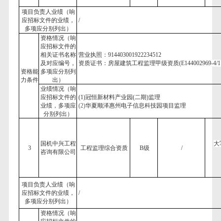
项目负责人业绩（响
应招标文件的业绩，
/
多项应分别列出）
资格情况（响
应招标文件的
相关证书名称
营业执照：
914403001922234512
及对应编号，
资质证书：房屋建筑工程监理甲级资质
(E144002969-4/
资格能
多项应分别列
力条件
出）
业绩情况（响
应招标文件的
(1)
冠恒新材料产业园
(二期)监理
业绩，多项应
(
2
)
华夏顺泽惠州电子信息科技园项目监理
分别列出）
国机中兴工程
大
3
工程监理综合资质
B级
/
咨询有限公司
项目负责人业绩（响
应招标文件的业绩，
/
多项应分别列出）
资格情况（响