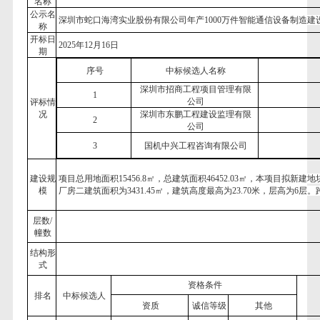
名称
公示名
深圳市蛇口海湾实业股份有限公司年产
1000万件智能通信设备制造建
称
开标日
202
5
年
12月
16
日
期
序号
中标候选人名称
深圳市招商工程项目管理有限
1
公司
评标情
况
深圳市东鹏工程建设监理有限
2
公司
3
国机中兴工程咨询有限公司
建设规
项目总用地面积
15456.8㎡，总建筑面积46452.03㎡，本项目拟新
模
厂房二建筑面积为3431.45㎡，建筑高度最高为23.70米，层高为6层。
层数
/
幢数
结构形
式
资格条件
排名
中标候选人
资质
诚信等级
其他