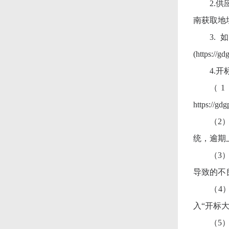
2.
南获取地址：htt
3
(https:
4.开
（
https://gd
（
2
统，逾期
（
3
导致的不
（
4
入“开标
（
5