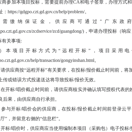
供应商参加本项目投标，需要提前办理CA和电子签章，办理方式
ps://gdgpo.czt.gd.gov.cn/help/problem/。
.如需缴纳保证金，供应商可通过"广东政
//gdgpo.czt.gd.gov.cn/zcdservice/zcd/guangdong/)
标有关事项:
1）本项目开标方式为“远程开标”，项目采用
gpo.czt.gd.gov.cn/help/transaction/gongyinshan.html。
）请供应商按“远程开标”有关要求，在投标/报价截止时间前，将
上传或错误方式投递送达将导致投标/报价无效。
）在开标/唱价截止时间前，请供应商核实并确认填写授权代表
良后果，由供应商自行承担。
）参与开标/唱价会的供应商，在投标/报价截止时间前登录云
大厅”，并留意右侧的“信息栏”。
）开标/唱价时，供应商应当使用编制本项目（采购包）电子投标