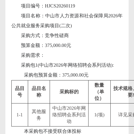
项目编号：
HJCS20260119
项目名称：中山市人力资源和社会保障局
2026年
公共就业服务采购项目(二次)
采购方式：竞争性磋商
预算金额：
375,000.00元
采购需求：
采购包
1(中山市2026年网络招聘会系列活动):
采购包预算金额：
375,000.00元
数量
品目
品目名
技术规格
采购标的
（单
号
称
要
位）
中山市
2026年网
其他服
1-1
络招聘会系列活
1(项)
详见采
务
动
本采购包不接受联合体投标