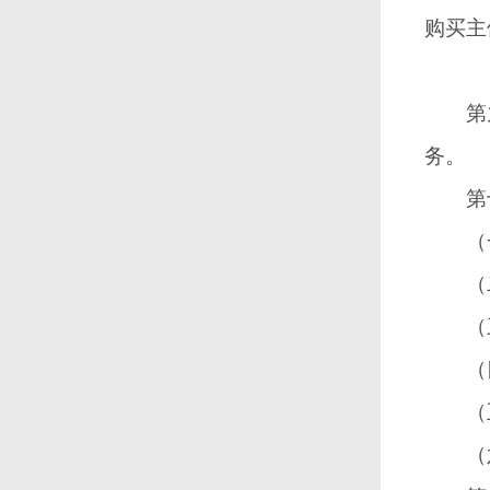
购买主
第
务。
第
（一
（二
（三
（四
（五）
（六