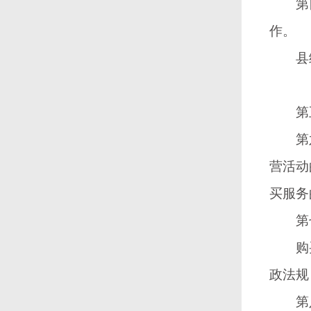
第
作。
县级
第
第
营活动
买服务
第
购买主
政法规
第